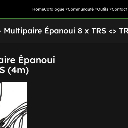
Home
Catalogue
Communauté
Outils
Contact
Multipaire Épanoui 8 x TRS <> T
ire Épanoui
RS (4m)