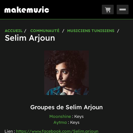
Togg
navig
ACCUEIL
COMMUNAUTÉ
MUSICIENS TUNISIENS
Selim Arjoun
Groupes de
Selim Arjoun
Moonshine
:
Keys
Aytma
:
Keys
Lien :
https://www.facebook.com/Selim.arjoun