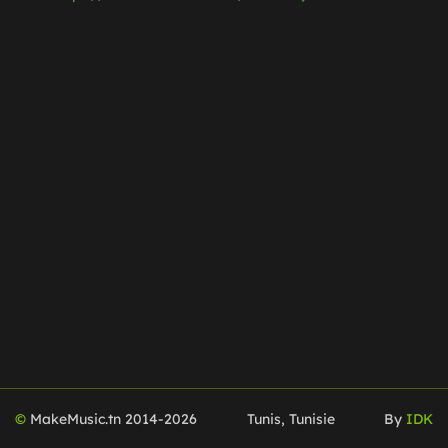
©
MakeMusic.tn 2014-
2026
Tunis, Tunisie
By
IDK