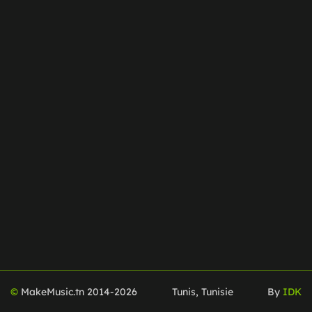
©
MakeMusic.tn 2014-
2026
Tunis, Tunisie
By
IDK