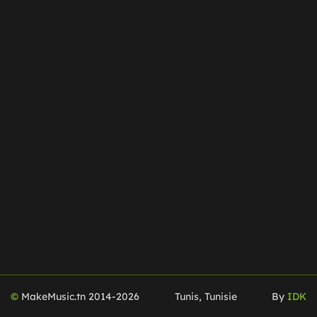
©
MakeMusic.tn 2014-
2026
Tunis, Tunisie
By
IDK