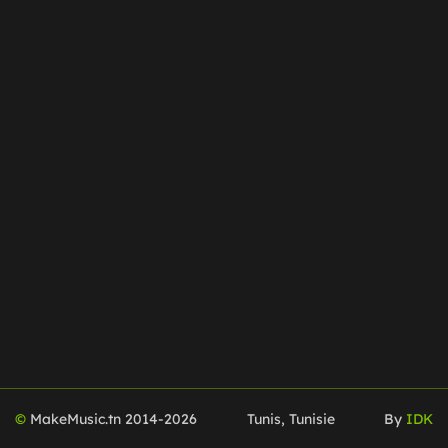
©
MakeMusic.tn 2014-
2026
Tunis, Tunisie
By
IDK