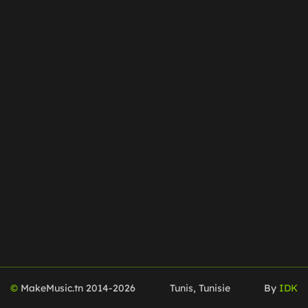
©
MakeMusic.tn 2014-
2026
Tunis, Tunisie
By
IDK