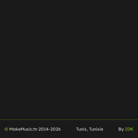
©
MakeMusic.tn 2014-
2026
Tunis, Tunisie
By
IDK