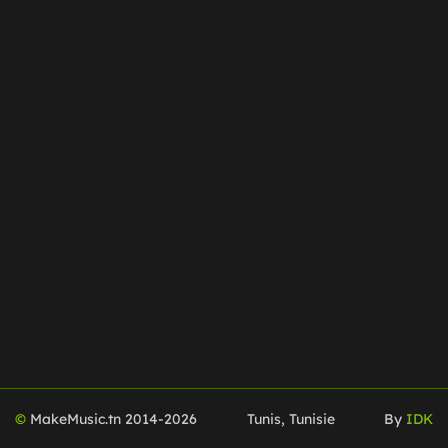
©
MakeMusic.tn 2014-
2026
Tunis, Tunisie
By
IDK