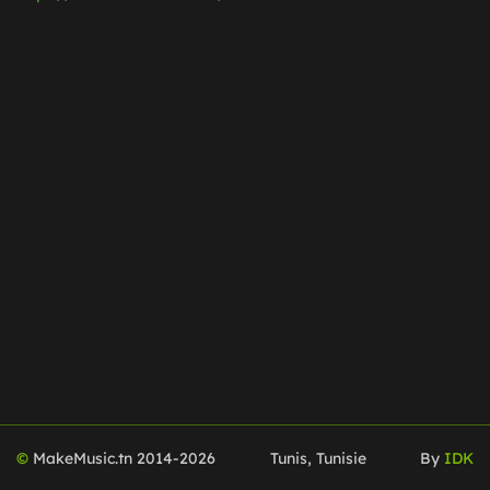
©
MakeMusic.tn 2014-
2026
Tunis, Tunisie
By
IDK