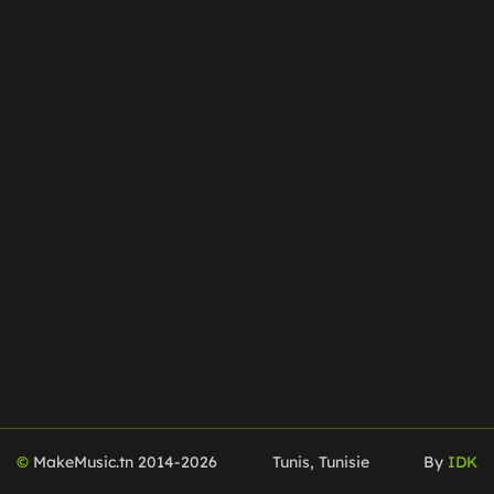
©
MakeMusic.tn 2014-
2026
Tunis, Tunisie
By
IDK