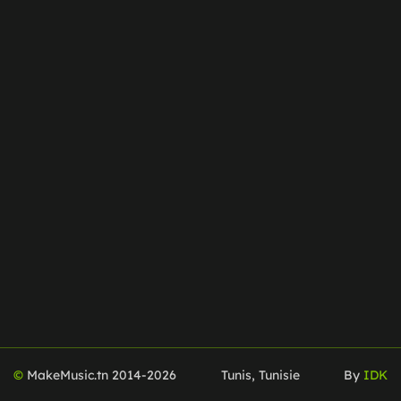
©
MakeMusic.tn 2014-
2026
Tunis, Tunisie
By
IDK